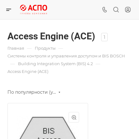
Access Engine (ACE)
1
—
—
Главная
Продукты
Системы контроля и управления доступом и BIS BOSCH
—
—
Building Integration System (BIS) 4.2
Access Engine (ACE)
По популярности (убывание)