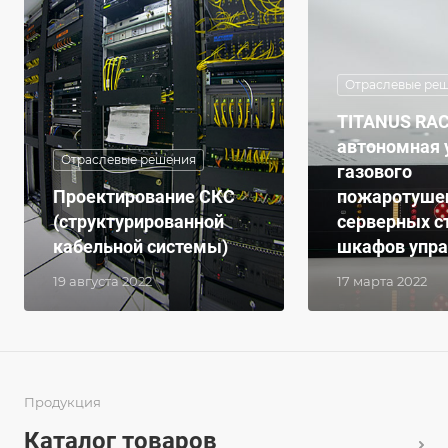
Отраслевые ре
TITANUS RAC
автономная 
Отраслевые решения
газового
Проектирование СКС
пожаротушен
(структурированной
серверных с
кабельной системы)
шкафов упра
19 августа 2022
17 марта 2022
Продукция
Каталог товаров