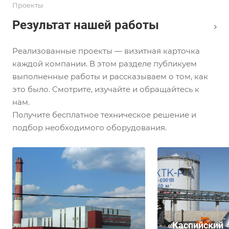
противопожар
Проекты
484.1311500.2020.
безопасности д
СП 484.1311500.2020 вступил
объекта. Получ
в действие с 01 марта 2021
Результат нашей работы
консультацию 
года.
специалиста и 
Реализованные проекты — визитная карточка
техническое р
оставьте заявку
каждой компании. В этом разделе публикуем
форму.
выполненные работы и рассказываем о том, как
это было. Смотрите, изучайте и обращайтесь к
нам.
Получите бесплатное техническое решение и
подбор необходимого оборудования.
«Каспийский