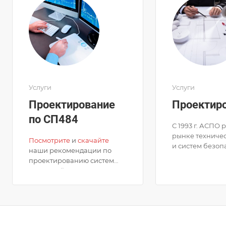
Услуги
Услуги
Проектирование
Проектир
по СП484
С 1993 г. АСПО 
рынке техничес
Посмотрите
и
скачайте
и систем безоп
наши рекомендации по
оказывая услуг
проектированию систем
оборудованию 
пожарной сигнализации на
комплексными 
базе аспирационных
безопасности.
дымовых пожарных
Нажмите кнопку
З
аказать
извещателей WAGNER
услугу
для
Мы спроектир
TITANUS в соответствии с
получения
бесплатного
эффективную с
требованиями СП
технического решения
.